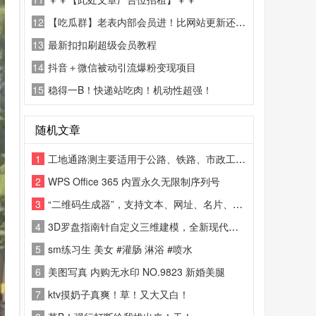
12
【吃瓜群】老表内部会员进！比网站更新还精彩！
13
最新扣扣刷超级会员教程
14
抖音＋微信被动引流爆粉变现项目
15
稳得一B！快递站吃肉！机动性超强！
随机文章
1
工地通路测主要适用于公路、铁路、市政工程施工测量。
2
WPS Office 365 内置永久无限制序列号
3
“二维码生成器”，支持文本、网址、名片、图片等多格式内容一键转为二维码
4
3D罗盘指南针自定义三维建模，全新现代化设计理念专业打造的一款3维地理测算工具
5
sm练习生 美女 #灌肠 淋浴 #喷水
6
美图写真 内购无水印 NO.9823 新婚美腿
7
ktv摸奶子真爽！草！又大又白！