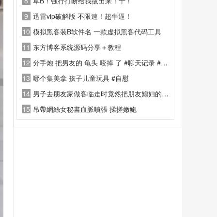
8
草B！强行打断给我拔出来！干！
9
迅雷vip破解版 不限速！超牛逼！
10
模拟黑客装B软件名 一款虚拟黑客代码工具
11
东方博客系统源码分享＋教程
12
分手炮 把男友的 龟头 咬掉 了 #聊天记录 #阉割 #虐鸡 分手炮
13
哪个集美拿 孩子儿童玩具 #自慰
14
男子去朋友家做客临走时竟然把朋友媳妇的#丝袜 偷走了 （偷走了干嘛 ？）#恋物 #原味
15
吊帶網絲女秘書血脈噴張 揉搓嫩鮑