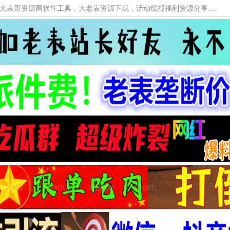
本网站提供资源工具下载，大老表资源工具，大表哥资源网软件工具，大老表资源下载，活动线报福利资源分享,活动线报，大型网游经典游戏，网络热门技术游戏辅助交流与分享。