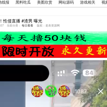
动线报
黑料吃瓜
美图欣赏
网站源码
游戏相关
视
！性侵直播 #渣男 曝光
54:07 当前分类：
每日看看
版权：老表资源网