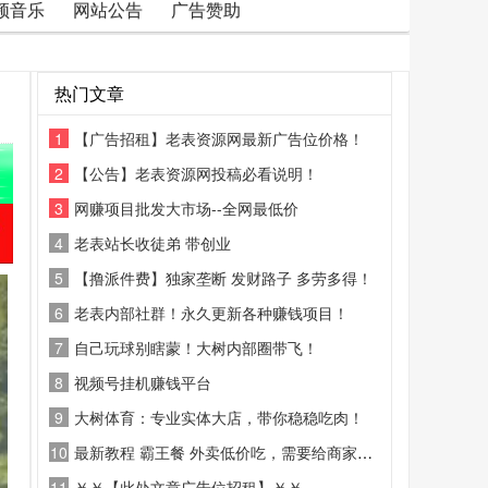
频音乐
网站公告
广告赞助
热门文章
1
【广告招租】老表资源网最新广告位价格！
2
【公告】老表资源网投稿必看说明！
3
网赚项目批发大市场--全网最低价
4
老表站长收徒弟 带创业
5
【撸派件费】独家垄断 发财路子 多劳多得！
6
老表内部社群！永久更新各种赚钱项目！
7
自己玩球别瞎蒙！大树内部圈带飞！
8
视频号挂机赚钱平台
9
大树体育：专业实体大店，带你稳稳吃肉！
10
最新教程 霸王餐 外卖低价吃，需要给商家好评
11
￥￥【此处文章广告位招租】￥￥