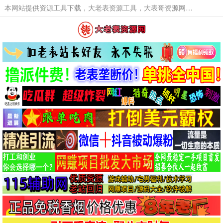
本网站提供资源工具下载，大老表资源工具，大表哥资源网软件工具，大老表资源下载，活动线报福利资源分享,活动线报，大型网游经典游戏，网络热门技术游戏辅助交流与分享。