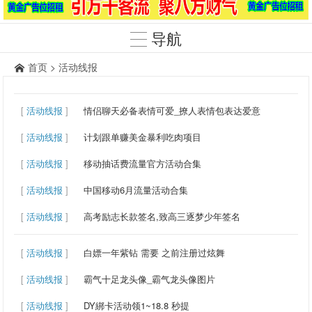
导航
首页
>
活动线报
[
活动线报
]
情侣聊天必备表情可爱_撩人表情包表达爱意
[
活动线报
]
计划跟单赚美金暴利吃肉项目
[
活动线报
]
移动抽话费流量官方活动合集
[
活动线报
]
中国移动6月流量活动合集
[
活动线报
]
高考励志长款签名,致高三逐梦少年签名
[
活动线报
]
白嫖一年紫钻 需要 之前注册过炫舞
[
活动线报
]
霸气十足龙头像_霸气龙头像图片
[
活动线报
]
DY綁卡活动领1~18.8 秒提