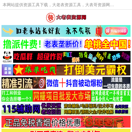
本网站提供资源工具下载，大老表资源工具，大表哥资源网软件工具，大老表资源下载，活动线报福利资源分享,活动线报，大型网游经典游戏，网络热门技术游戏辅助交流与分享。