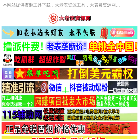
本网站提供资源工具下载，大老表资源工具，大表哥资源网软件工具，大老表资源下载，活动线报福利资源分享,活动线报，大型网游经典游戏，网络热门技术游戏辅助交流与分享。